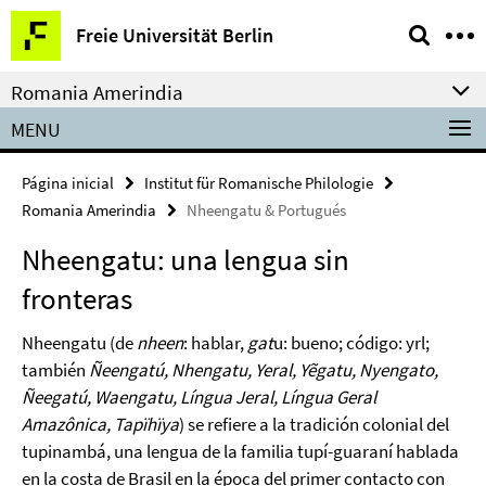
Springe
Herramientas
Freie Universität Berlin
direkt
de
zu
navegación
Romania Amerindia
Inhalt
MENU
Página inicial
Institut für Romanische Philologie
Romania Amerindia
Nheengatu & Portugués
Nheengatu: una lengua sin
fronteras
Nheengatu (de
nheen
: hablar,
gat
u: bueno; código: yrl;
también
Ñeengatú, Nhengatu, Yeral, Yẽgatu, Nyengato,
Ñeegatú, Waengatu, Língua Jeral, Língua Geral
Amazônica, Tapïhïya
) se refiere a la tradición colonial del
tupinambá, una lengua de la familia tupí-guaraní hablada
en la costa de Brasil en la época del primer contacto con