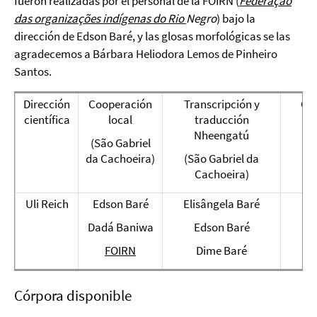
fueron realizadas por el personal de la FOIRN (
Federação
das
organizações
indígenas
do Rio
Negro
) bajo la
dirección de Edson Baré, y las glosas morfológicas se las
agradecemos a Bárbara Heliodora Lemos de Pinheiro
Santos.
Dirección
Cooperación
Transcripción y
Gl
científica
local
traducción
(
Nheengatú
(São Gabriel
da Cachoeira)
(São Gabriel da
Cachoeira)
Uli Reich
Edson Baré
Elisângela Baré
Bá
Le
Dadá Baniwa
Edson Baré
FOIRN
Dime Baré
Córpora disponible