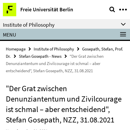
Springe
Service
Freie Universität Berlin
direkt
Navigation
zu
Institute of Philosophy
Inhalt
MENU
Homepage
Institute of Philosophy
Gosepath, Stefan, Prof.
Dr.
Stefan Gosepath - News
"Der Grat zwischen
Denunziantentum und Zivilcourage ist schmal – aber
entscheidend", Stefan Gosepath, NZZ, 31.08.2021
"Der Grat zwischen
Denunziantentum und Zivilcourage
ist schmal – aber entscheidend",
Stefan Gosepath, NZZ, 31.08.2021