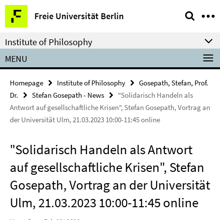
Springe
Service
Freie Universität Berlin
direkt
Navigation
zu
Institute of Philosophy
Inhalt
MENU
Homepage
Institute of Philosophy
Gosepath, Stefan, Prof.
Dr.
Stefan Gosepath - News
"Solidarisch Handeln als
Antwort auf gesellschaftliche Krisen", Stefan Gosepath, Vortrag an
der Universität Ulm, 21.03.2023 10:00-11:45 online
"Solidarisch Handeln als Antwort
auf gesellschaftliche Krisen", Stefan
Gosepath, Vortrag an der Universität
Ulm, 21.03.2023 10:00-11:45 online