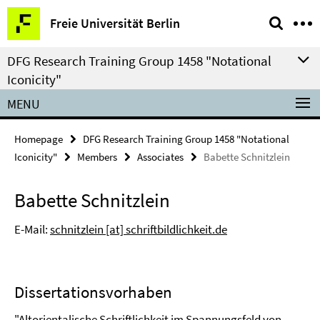
Springe
Service
Freie Universität Berlin
direkt
Navigation
zu
DFG Research Training Group 1458 "Notational
Inhalt
Iconicity"
MENU
Homepage
DFG Research Training Group 1458 "Notational
Iconicity"
Members
Associates
Babette Schnitzlein
Babette Schnitzlein
E-Mail:
schnitzlein [at] schriftbildlichkeit.de
Dissertationsvorhaben
"Altorientalische Schriftlichkeit im Spannungsfeld von